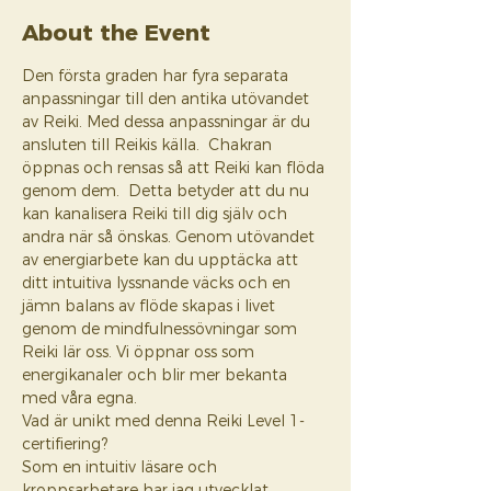
About the Event
Den första graden har fyra separata 
anpassningar till den antika utövandet 
av Reiki. Med dessa anpassningar är du 
ansluten till Reikis källa.  Chakran 
öppnas och rensas så att Reiki kan flöda 
genom dem.  Detta betyder att du nu 
kan kanalisera Reiki till dig själv och 
andra när så önskas. Genom utövandet 
av energiarbete kan du upptäcka att 
ditt intuitiva lyssnande väcks och en 
jämn balans av flöde skapas i livet 
genom de mindfulnessövningar som 
Reiki lär oss. Vi öppnar oss som 
energikanaler och blir mer bekanta 
med våra egna. 
Vad är unikt med denna Reiki Level 1-
certifiering?  
Som en intuitiv läsare och 
kroppsarbetare har jag utvecklat 