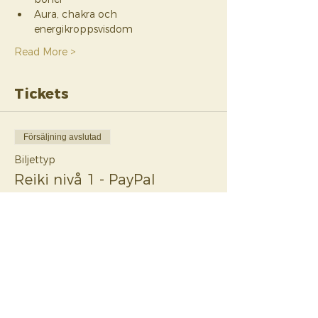
Aura, chakra och 
energikroppsvisdom
Read More >
Tickets
Försäljning avslutad
Biljettyp
Reiki nivå 1 - PayPal
Mer information
Pris
255,00 CA$
Försäljning avslutad