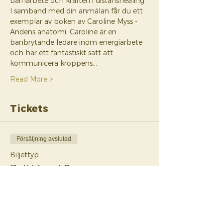
barnarbete och kraften i distanshealing
I samband med din anmälan får du ett 
exemplar av boken av Caroline Myss - 
Andens anatomi. Caroline är en 
banbrytande ledare inom energiarbete 
och har ett fantastiskt sätt att 
kommunicera kroppens…
Read More >
Tickets
Försäljning avslutad
Biljettyp
Reiki Level 2
Mer information
Pris
265,00 CA$