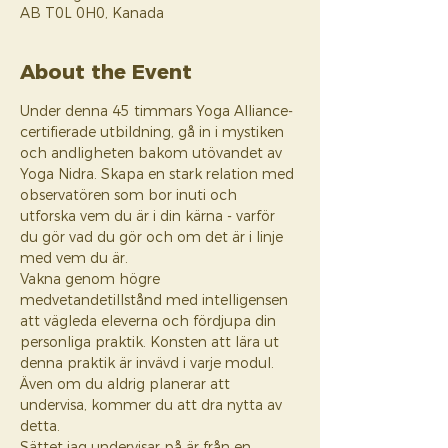
AB T0L 0H0, Kanada
About the Event
Under denna 45 timmars Yoga Alliance-
certifierade utbildning, gå in i mystiken 
och andligheten bakom utövandet av 
Yoga Nidra. Skapa en stark relation med 
observatören som bor inuti och 
utforska vem du är i din kärna - varför 
du gör vad du gör och om det är i linje 
med vem du är. 
Vakna genom högre 
medvetandetillstånd med intelligensen 
att vägleda eleverna och fördjupa din 
personliga praktik. Konsten att lära ut 
denna praktik är invävd i varje modul. 
Även om du aldrig planerar att 
undervisa, kommer du att dra nytta av 
detta. 
Sättet jag undervisar på är från en 