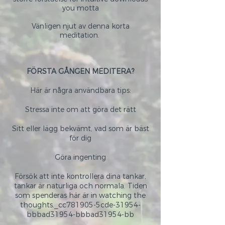
you
motta
Vänligen njut av denna korta
meditation.
FÖRSTA GÅNGEN MEDITERA
?
Här är några användbara tips:
Stressa inte om att göra det rätt
Sitt eller lägg bekvämt, vad som är bäst
för dig
Göra ingenting
Försök att inte kontrollera dina tankar,
tankar är naturliga och normala. Tiden
som spenderas här är in watching the
thoughts._cc781905-5cde-31954-
bbbad31954-bbbad31954-bb