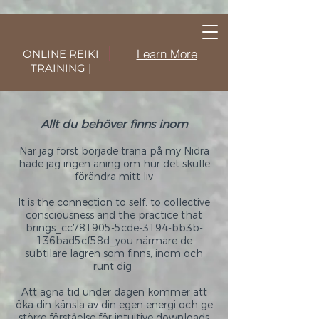
Learn More
ONLINE REIKI
TRAINING |
Allt du behöver finns inom
När jag först började träna på my Nidra
hade jag ingen aning om hur det skulle
förändra mitt liv
It is the connection to self, to collective
consciousness and the practice that
brings_cc781905-5cde-3194-bb3b-
136bad5cf58d_you närmare de
subtilare lagren som finns, inom och
runt dig
Att ägna tid under dagen kommer att
öka din känsla av din egen energi och ge
större förståelse för intuitive downloads